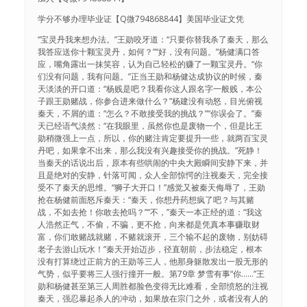
学分不够办理毕业证【Q微794868844】美国毕业证文凭
“宝灵丹我来想办法。”王勋咬牙道：“只要你替我杀了秦天，那么
我答应送你十颗宝灵丹，如何？”“好，没有问题。”杨健满口答
应，嘴角露出一抹笑容，认为自己轻松的赚了一颗宝灵丹。“你
们没有问题，我有问题。”正当王勋和杨健达成协议的时候，秦
天淡淡的开口道：“杨贱是吧？我看你这人跟名字一般贱，本公
子跟王勋赌战，你参合进来做什么？”杨建没有动怒，目光俯视
秦天，不屑的道：“怎么？不敢接受我的挑战？”“你误会了。”秦
天已经语气淡然：“在我眼里，虽然你也是废物一个，但是比王
勋稍微强上一点，所以，你的赌注肯定要提升一些，就两百宝灵
丹吧，如果拿不出来，那么我没有兴趣接受你的挑战。”死静！
当秦天的话说出后，原本有些哄闹的中央大殿瞬间安静下来，并
且是绝对的安静，针落可闻，众人全部惊愕的注视秦天，完全接
受不了秦天的思维。“狮子大开口！”感觉又被秦天侮辱了，王勋
抢在杨健前面怒斥秦天：“秦天，你想丹药想疯了吧？与其赌
战，不如去抢！你敢去抢吗？”“不，”秦天一本正经的道：“我这
人浩然正气，不偷，不骗，更不抢，向来都是凭真本事赚取财
富，你们敢赌战就赌，不赌就滚开，三个输不起的废物，别妨碍
老子去游山玩水！”秦天开始迈步，径直朝前，步法稳定，根本
没有打算绕过正前方的王勋等三人，他那身躯散发出一股无形的
气势，似乎要将三人强行撞开一般。第79章 梦雪有事“你……”王
勋和杨健甚至第三人周胜都脸色变得无比难看，全部愤怒的注视
秦天，强忍暴起杀人的冲动，如果放在宗门之外，或者没有人的