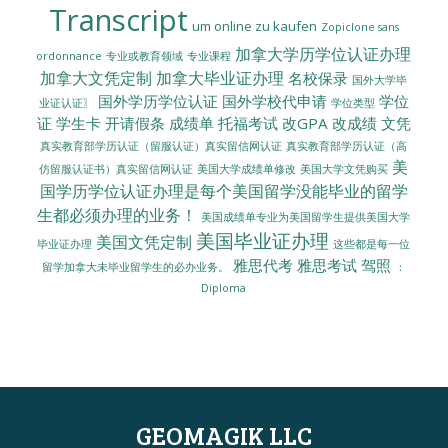
Transcript
um online zu kaufen
Zopiclone sans
加拿大学历学位认证办理
ordonnance
专业或教育领域
专业课程
加拿大文凭定制
加拿大毕业证办理
名校保录
国外大学毕
国外学历学位认证
国外学校代申请
学位
业证认证〗
学位类型
证
学生卡
开请假条
成绩单
托福考试
改GPA
改成绩
文凭
真实教育部学历认证（留服认证）真实留信网认证
真实教育部学历认证（高
美
美国大学成绩单修改
美国大学文凭购买
仿留服认证书）真实留信网认证
国学历学位认证办理是每个美国留学没能毕业的留学
生都必须办理的业务！
美国成绩单专业为美国留学生提供美国大学
美国毕业证办理
美国文凭定制
毕业证办理
这些都是每一位
雅思代考
雅思考试
驾照
留学加拿大未毕业留学生的必办业务。
：
Diploma
GEOMAGIK LLC