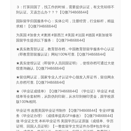
３：打算回国了，找工作的时候，需要提供认证，有文凭却得不
到认证。又该怎么办？？？【Q微794868844】
国际留学归国服务中心：实体公司，注册经营，行业标杆，精益
求精！【Q微794868844】
为英国 #加拿大 #澳洲 #新西兰 #美国 #法国 #德国 #新加坡等
国留学生提供以下服务：【Q微794868844】
★真实教育部认证，教育部存档，中国教育部留学服务中心认证
（即教育部留服认证）网站100%可查.【Q微794868844】
★真实使馆认证（即留学人员回国证明），使馆存档可通过大使
馆查询确认.【Q微794868844】
★留信网认证，国家专业人才认证中心颁发入库证书，留信网永
久存档可查.【Q微794868844】
★《毕业证成绩单》【Q微794868844】《学位证》毕业证 #成
绩单等全套材料，从防伪到印刷，从水印到钢印烫金，跟学校原
版100%相同.
毕业证书 改图美国毕业证书制作 【Q微794868844】专业VIP服
务《毕业证办理》《成绩单提高GPA修改》【Q微794868844】
做 毕业证文凭 本科毕业证书 美国学历认证原版《成绩单、学历
证明、回国人员证明》【一整套留学文凭证件办理#包含毕业