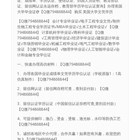
证、成绩单、学历认证、使馆认证、归国人员证明、教育部认
证、留信网认证永远存档，教育部学历学位认证查询】办理美国
大学毕业证@【Q微794868844】 购买 美国大学文凭学历
【Q微794868844】 会计专业毕业证√电子工程专业文凭√制作
生物工程专业学历证书√MBA毕业证√土木工程毕业证√ 【Q微
794868844】 计算机科学毕业证√商科毕业证 【Q微
794868844】 √工商管理毕业证√经济学毕业证√建筑设计毕业
证√市场营销毕业证√机械工程毕业证√电气工程毕业证√数学毕
业证 【Q微794868844】 √物理学毕业证√人工智能毕业证√会
计和金融专业学位证
一、快速办理高仿材料：【Q微794868844】
1、办理各国毕业证成绩单文凭学历学位认证（学校原版1：1高
仿真制作）【Q微794868844】
2、留信网认证（留信网存档可查，查到后付款）【Q微
794868844】
3、留信认证学历认证（中国留信认证存档可查,查到后付款）
【Q微794868844】
4、可提供钢印，激凸，烫金，烫银，激光标，水印等防伪工艺
【Q微794868844】
5、诚招各地区中介代理，合作共赢！如果您有兴趣，欢迎您的
加入【Q微794868844】