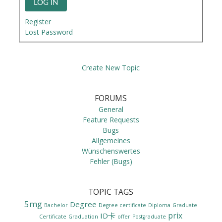
LOG IN
Register
Lost Password
Create New Topic
FORUMS
General
Feature Requests
Bugs
Allgemeines
Wünschenswertes
Fehler (Bugs)
TOPIC TAGS
5mg
Degree
Bachelor
Degree certificate
Diploma
Graduate
prix
ID卡
Certificate
Graduation
offer
Postgraduate