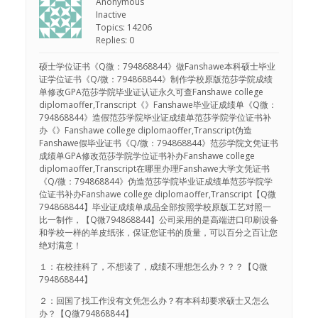
Anonymous
Inactive
Topics: 14206
Replies: 0
硕士学位证书《Q微：794868844》做Fanshawe本科硕士毕业
证学位证书《Q/微：794868844》制作学校原版范莎学院成绩
单修改GPA范莎学院毕业证认证永久可查Fanshawe college
diplomaoffer,Transcript《》Fanshawe毕业证成绩单《Q微：
794868844》造假范莎学院毕业证成绩单范莎学院学位证书补
办《》Fanshawe college diplomaoffer,Transcript伪造
Fanshawe假毕业证书《Q/微：794868844》范莎学院文凭证书
成绩单GPA修改范莎学院学位证书补办Fanshawe college
diplomaoffer,Transcript在哪里办理Fanshawe大学文凭证书
《Q/微：794868844》伪造范莎学院毕业证成绩单范莎学院学
位证书补办Fanshawe college diplomaoffer,Transcript【Q微
794868844】毕业证成绩单成品全部按照学校原版工艺对照一
比一制作，【Q微794868844】公司采用的是高端进口印刷设备
和学校一样的羊皮纸张，保证您证书的质量，可以百分之百让您
绝对满意！
１：在校挂科了，不想读了，成绩不理想怎么办？？？【Q微
794868844】
２：回国了找工作没有文凭怎么办？有本科却要求硕士又怎么
办？【Q微794868844】