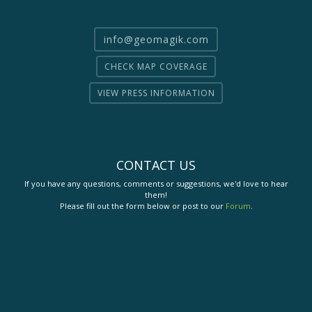
info@geomagik.com
CHECK MAP COVERAGE
VIEW PRESS INFORMATION
CONTACT US
If you have any questions, comments or suggestions, we'd love to hear
them!
Please fill out the form below or post to our
Forum
.