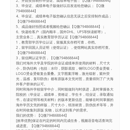
2、开始安排制作毕业证、成绩单电子图；【Q微794868844】
3、毕业证、成绩单电子版做好以后发送给您确认；【Q微
794868844】
4、毕业证、成绩单电子版您确认信息无误之后安排制作成品；
【Q微794868844】
5、成品做好拍照或者视频给您确认【Q微794868844】；
6、快递给客户（国内顺丰，国外DHL、UPS等快读邮寄）。
主营业务二，真实教育部学历认证【Q微794868844】
1，教育部学历学位认证，留服真实存档可查，存档。
2，留学回国人员证明（使馆认证），使馆网站真实存档可查。
【Q微794868844】
3，留信网认证学历，【Q微794868844】
我们对海外大学及学院的毕业证成绩单所使用的材料，尺寸大
小，防伪结构（包括：水印，阴影底纹，钢印LOGO烫金烫银，
LOGO烫金烫银复合重叠。文字图案浮雕，激光镭射，紫外荧
光，温感，复印防伪）都有原版本文凭对照，质量得到了广大海
外客户群体的认可。
同时和海外学校留学中介，同时能做到与时俱进，及时掌握各大
院校的（毕业证，成绩单，资格证，学生卡，结业证，录取通知
书，在读证明等相关材料）的版本更新信息，能够在时间掌握的
海外学历文凭的样版，尺寸大小，纸张材质，防伪技术等等，并
在时间收集到原版 实物，以求达到客户的需求。
我们的优势：【Q微794868844】
[效率优势]保证在约定的时间内完成任务，视频语音电话查询完
成进度。【Q微794868844】