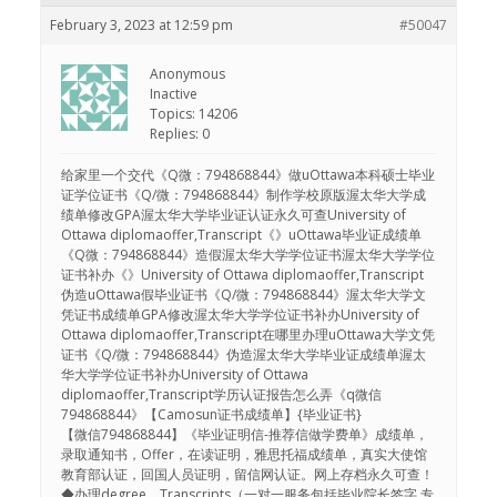
February 3, 2023 at 12:59 pm
#50047
Anonymous
Inactive
Topics: 14206
Replies: 0
给家里一个交代《Q微：794868844》做uOttawa本科硕士毕业
证学位证书《Q/微：794868844》制作学校原版渥太华大学成
绩单修改GPA渥太华大学毕业证认证永久可查University of
Ottawa diplomaoffer,Transcript《》uOttawa毕业证成绩单
《Q微：794868844》造假渥太华大学学位证书渥太华大学学位
证书补办《》University of Ottawa diplomaoffer,Transcript
伪造uOttawa假毕业证书《Q/微：794868844》渥太华大学文
凭证书成绩单GPA修改渥太华大学学位证书补办University of
Ottawa diplomaoffer,Transcript在哪里办理uOttawa大学文凭
证书《Q/微：794868844》伪造渥太华大学毕业证成绩单渥太
华大学学位证书补办University of Ottawa
diplomaoffer,Transcript学历认证报告怎么弄《q微信
794868844》【Camosun证书成绩单】{毕业证书}
【微信794868844】《毕业证明信-推荐信做学费单》成绩单，
录取通知书，Offer，在读证明，雅思托福成绩单，真实大使馆
教育部认证，回国人员证明，留信网认证。网上存档永久可查！
◆办理degree，Transcripts（一对一服务包括毕业院长签字,专