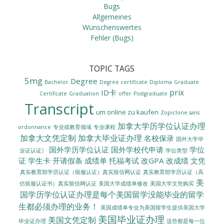
Bugs
Allgemeines
Wünschenswertes
Fehler (Bugs)
TOPIC TAGS
5mg
Degree
Bachelor
Degree certificate
Diploma
Graduate
prix
ID卡
Certificate
Graduation
offer
Postgraduate
Transcript
um online zu kaufen
Zopiclone sans
加拿大学历学位认证办理
ordonnance
专业或教育领域
专业课程
加拿大文凭定制
加拿大毕业证办理
名校保录
国外大学毕
国外学历学位认证
国外学校代申请
学位
业证认证〗
学位类型
证
学生卡
开请假条
成绩单
托福考试
改GPA
改成绩
文凭
真实教育部学历认证（留服认证）真实留信网认证
真实教育部学历认证（高
美
美国大学成绩单修改
美国大学文凭购买
仿留服认证书）真实留信网认证
国学历学位认证办理是每个美国留学没能毕业的留学
生都必须办理的业务！
美国成绩单专业为美国留学生提供美国大学
美国毕业证办理
美国文凭定制
毕业证办理
这些都是每一位