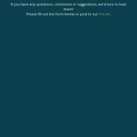
If you have any questions, comments or suggestions, we'd love to hear
them!
Please fill out the form below or post to our
Forum
.