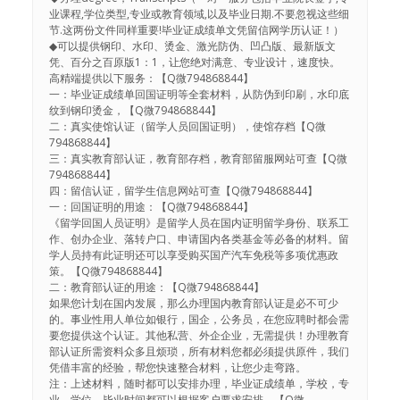
业课程,学位类型,专业或教育领域,以及毕业日期.不要忽视这些细
节.这两份文件同样重要!毕业证成绩单文凭留信网学历认证！）
◆可以提供钢印、水印、烫金、激光防伪、凹凸版、最新版文
凭、百分之百原版1：1，让您绝对满意、专业设计，速度快。
高精端提供以下服务：【Q微794868844】
一：毕业证成绩单回国证明等全套材料，从防伪到印刷，水印底
纹到钢印烫金，【Q微794868844】
二：真实使馆认证（留学人员回国证明），使馆存档【Q微
794868844】
三：真实教育部认证，教育部存档，教育部留服网站可查【Q微
794868844】
四：留信认证，留学生信息网站可查【Q微794868844】
一：回国证明的用途：【Q微794868844】
《留学回国人员证明》是留学人员在国内证明留学身份、联系工
作、创办企业、落转户口、申请国内各类基金等必备的材料。留
学人员持有此证明还可以享受购买国产汽车免税等多项优惠政
策。【Q微794868844】
二：教育部认证的用途：【Q微794868844】
如果您计划在国内发展，那么办理国内教育部认证是必不可少
的。事业性用人单位如银行，国企，公务员，在您应聘时都会需
要您提供这个认证。其他私营、外企企业，无需提供！办理教育
部认证所需资料众多且烦琐，所有材料您都必须提供原件，我们
凭借丰富的经验，帮您快速整合材料，让您少走弯路。
注：上述材料，随时都可以安排办理，毕业证成绩单，学校，专
业，学位，毕业时间都可以根据客户要求安排。【Q微