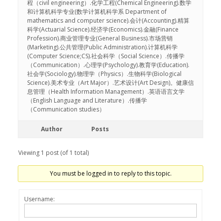
程（civil engineering）.化学工程(Chemical Engineering).数学
和计算机科学专业(数学计算机科学系 Department of
mathematics and computer science).会计(Accounting).精算
科学(Actuarial Science).经济学(Economics).金融(Finance
Profession).商业管理专业(General Business).市场营销
(Marketing).公共管理(Public Administration).计算机科学
(Computer Science;CS).社会科学（Social Science）.传播学
（Communication）.心理学(Psychology).教育学(Education).
社会学(Sociology).物理学（Physics）.生物科学(Biological
Science).美术专业（Art Major）.艺术设计(Art Design)。健康信
息管理（Health Information Management）.英语语言文学
（English Language and Literature）.传播学
（Communication studies）
Author
Posts
Viewing 1 post (of 1 total)
You must be logged in to reply to this topic.
Username: