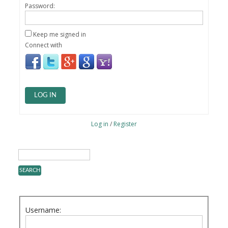
Password:
Keep me signed in
Connect with
LOG IN
Log in
/
Register
Username: