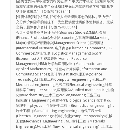
[品质优势]与学校颁发的相关证件1:1纸质尺寸制定（定期向各大
院校毕业生购买版本毕业证成绩单保证您拿到的是学校内部版本
毕业证成绩单）【Q微794868844】
[保密优势]我们绝不向任何个人或组织泄露您的隐私，致力于在
充分保护你隐私的前提下，为您提供更优质的体验和服务。完成
交易，删除客户资料【Q微794868844】
会计和金融专业学位证 商科(Business Studies).(MBA).金融
(Finance Profession).会计(Accounting).市场营销(Marketing
Major).管理学/管理科学(Management Science).国际商务
(International Business).电子商务(Electronic Commerce、E-
Commerce).物流管理（Logistics Management).经济学
(Economics).人力资源管理(Human Resource
Management;HRM).数学与应用数学（Mathematics and
Applied Mathematics）.信息与计算科学(Information and
Computing Sciences).统计学(Statistics).理工科(Science
Technology).计算机工程Computer engineering,机械工程
Mechanical engineering,电气工程Electrical engineering,计算
机科学Computer science,应用数学Applied mathematics,生物
化学Biochemistry,土木工程civil engineering,工业工程
Industrial Engineering,生物科学Biological Science,化学专业,
物理学（physics）.生物医学工程（Biomedical engineering）.
制造工程（Manufacturing engineering）电气工程专业
(Electrical Engineering).计算机专业(computer specialty).机械
工程(Mechanical Engineering，ME).材料工程（Materials
Engineering).环境工程（Environmental Engineering）.土木工