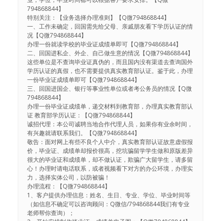
794868844】
特别关注：【业务选择办理准则】【Q微794868844】
一、工作未确定，回国需先给父母、亲戚朋友看下学历认证的情
况【Q微794868844】
办理一份就读学校的毕业证成绩单即可【Q微794868844】
二、回国进私企、外企、自己做生意的情况【Q微794868844】
这些单位是不查询毕业证真伪的，而且国内没有渠道去查询国外
学历认证的真假，也不需要提供真实教育部认证。鉴于此，办理
一份毕业证成绩单即可【Q微794868844】
三、回国进国企、银行等事业性单位或者考公务员的情况【Q微
794868844】
办理一份毕业证成绩单，递交材料到教育部，办理真实教育部认
证 教育部学历认证：【Q微794868844】
诚招代理：本公司诚聘当地合作代理人员，如果你有业余时间，
有兴趣就请联系我们。【Q微794868844】
敬告：面对网上有些不良个人中介，真实教育部认证故意虚假报
价，毕业证、成绩单却报价很高，挖坑骗留学学生做和原版差异
很大的毕业证和成绩单，却不做认证，欺骗广大留学生，请多留
心！办理时请电话联系，或者视频看下对方的办公环境，办理实
力，选择实体公司，以防被骗！
办理流程：【Q微794868844】
1、客户提供办理信息：姓名、生日、专业、学位、毕业时间等
（如信息不确定可以咨询顾问：Q微信/794868844我们有专业
老师帮你查询）；