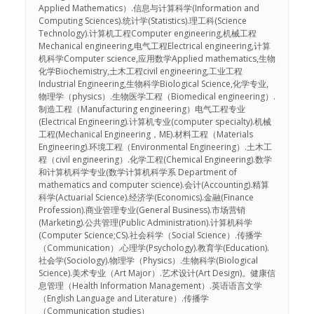
Applied Mathematics）.信息与计算科学(Information and
Computing Sciences).统计学(Statistics).理工科(Science
Technology).计算机工程Computer engineering,机械工程
Mechanical engineering,电气工程Electrical engineering,计算
机科学Computer science,应用数学Applied mathematics,生物
化学Biochemistry,土木工程civil engineering,工业工程
Industrial Engineering,生物科学Biological Science,化学专业,
物理学（physics）.生物医学工程（Biomedical engineering）.
制造工程（Manufacturing engineering）电气工程专业
(Electrical Engineering).计算机专业(computer specialty).机械
工程(Mechanical Engineering，ME).材料工程（Materials
Engineering).环境工程（Environmental Engineering）.土木工
程（civil engineering）.化学工程(Chemical Engineering).数学
和计算机科学专业(数学计算机科学系 Department of
mathematics and computer science).会计(Accounting).精算
科学(Actuarial Science).经济学(Economics).金融(Finance
Profession).商业管理专业(General Business).市场营销
(Marketing).公共管理(Public Administration).计算机科学
(Computer Science;CS).社会科学（Social Science）.传播学
（Communication）.心理学(Psychology).教育学(Education).
社会学(Sociology).物理学（Physics）.生物科学(Biological
Science).美术专业（Art Major）.艺术设计(Art Design)。健康信
息管理（Health Information Management）.英语语言文学
（English Language and Literature）.传播学
（Communication studies）