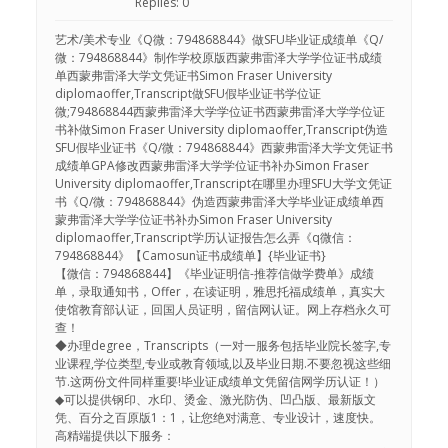
Replies: 0
艺术/美术专业《Q微：794868844》做SFU毕业证成绩单《Q/
微：794868844》制作学校原版西蒙弗雷泽大学学位证书成绩
单西蒙弗雷泽大学文凭证书Simon Fraser University
diplomaoffer,Transcript做SFU假毕业证书学位证
微;794868844西蒙弗雷泽大学学位证书西蒙弗雷泽大学学位证
书补做Simon Fraser University diplomaoffer,Transcript伪造
SFU假毕业证书《Q/微：794868844》西蒙弗雷泽大学文凭证书
成绩单GPA修改西蒙弗雷泽大学学位证书补办Simon Fraser
University diplomaoffer,Transcript在哪里办理SFU大学文凭证
书《Q/微：794868844》伪造西蒙弗雷泽大学毕业证成绩单西
蒙弗雷泽大学学位证书补办Simon Fraser University
diplomaoffer,Transcript学历认证报告怎么弄《q微信：
794868844》【Camosun证书成绩单】{毕业证书}
【微信：794868844】《毕业证明信-推荐信做学费单》成绩
单，录取通知书，Offer，在读证明，雅思托福成绩单，真实大
使馆教育部认证，回国人员证明，留信网认证。网上存档永久可
查！
◆办理degree，Transcripts（一对一服务包括毕业院长签字,专
业课程,学位类型,专业或教育领域,以及毕业日期.不要忽视这些细
节.这两份文件同样重要!毕业证成绩单文凭留信网学历认证！）
◆可以提供钢印、水印、烫金、激光防伪、凹凸版、最新版文
凭、百分之百原版1：1，让您绝对满意、专业设计，速度快。
高精端提供以下服务：