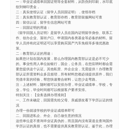
一：毕业证成绩单回国证明等全套材料，从防伪到印刷，水印底
纹到钢印烫金，
二：真实使馆认证（留学人员回国证明），使馆存档
三：真实教育部认证，教育部存档，教育部留服网站可查
四：留信认证，留学生信息网站可查
一：回国证明的用途：
《留学回国人员证明》是留学人员在国内证明留学身份、联系工
作、创办企业、落转户口、申请国内各类基金等必备的材料。留
学人员持有此证明还可以享受购买国产汽车免税等多项优惠政
策。
二：教育部认证的用途：
如果您计划在国内发展，那么办理国内教育部认证是必不可少
的。事业性用人单位如银行，国企，公务员，在您应聘时都会需
要您提供这个认证。其他私营、外企企业，无需提供！办理教育
部认证所需资料众多且烦琐，所有材料您都必须提供原件，我们
凭借丰富的经验，帮您快速整合材料，让您少走弯路。
注：上述材料，随时都可以安排办理，毕业证成绩单，学校，专
业，学位，毕业时间都可以根据客户要求安排。
特别关注：【业务选择办理准则】
一、工作未确定，回国需先给父母、亲戚朋友看下学历认证的情
况
办理一份就读学校的毕业证成绩单即可
二、回国进私企、外企、自己做生意的情况
这些单位是不查询毕业证真伪的，而且国内没有渠道去查询国外
学历认证的真假，也不需要提供真实教育部认证。鉴于此，办理