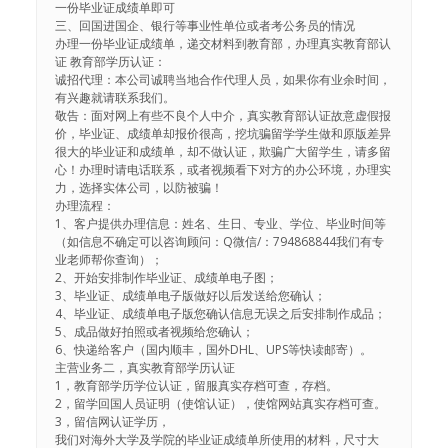
一份毕业证成绩单即可
三、回国进国企、银行等事业性单位或者考公务员的情况
办理一份毕业证成绩单，递交材料到教育部，办理真实教育部认
证 教育部学历认证：
诚招代理：本公司诚聘当地合作代理人员，如果你有业余时间，
有兴趣就请联系我们。
敬告：面对网上有些不良个人中介，真实教育部认证故意虚假报
价，毕业证、成绩单却报价很高，挖坑骗留学学生做和原版差异
很大的毕业证和成绩单，却不做认证，欺骗广大留学生，请多留
心！办理时请电话联系，或者视频看下对方的办公环境，办理实
力，选择实体公司，以防被骗！
办理流程：
1、客户提供办理信息：姓名、生日、专业、学位、毕业时间等
（如信息不确定可以咨询顾问：Q微信/：794868844我们有专
业老师帮你查询）；
2、开始安排制作毕业证、成绩单电子图；
3、毕业证、成绩单电子版做好以后发送给您确认；
4、毕业证、成绩单电子版您确认信息无误之后安排制作成品；
5、成品做好拍照或者视频给您确认；
6、快递给客户（国内顺丰，国外DHL、UPS等快读邮寄）。
主营业务二，真实教育部学历认证
1，教育部学历学位认证，留服真实存档可查，存档。
2，留学回国人员证明（使馆认证），使馆网站真实存档可查。
3，留信网认证学历，
我们对海外大学及学院的毕业证成绩单所使用的材料，尺寸大