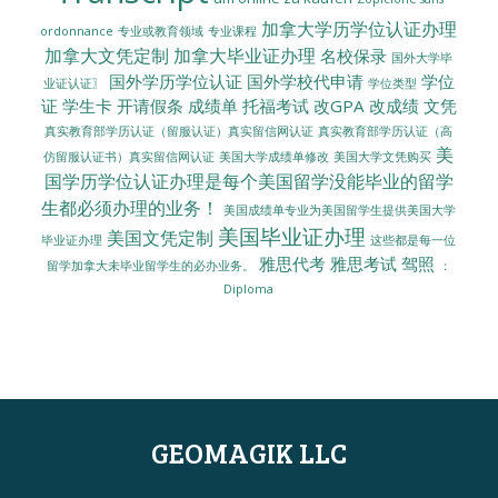
加拿大学历学位认证办理
ordonnance
专业或教育领域
专业课程
加拿大文凭定制
加拿大毕业证办理
名校保录
国外大学毕
国外学历学位认证
国外学校代申请
学位
业证认证〗
学位类型
证
学生卡
开请假条
成绩单
托福考试
改GPA
改成绩
文凭
真实教育部学历认证（留服认证）真实留信网认证
真实教育部学历认证（高
美
美国大学成绩单修改
美国大学文凭购买
仿留服认证书）真实留信网认证
国学历学位认证办理是每个美国留学没能毕业的留学
生都必须办理的业务！
美国成绩单专业为美国留学生提供美国大学
美国毕业证办理
美国文凭定制
毕业证办理
这些都是每一位
雅思代考
雅思考试
驾照
留学加拿大未毕业留学生的必办业务。
：
Diploma
GEOMAGIK LLC