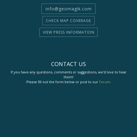
info@geomagik.com
CHECK MAP COVERAGE
VIEW PRESS INFORMATION
CONTACT US
If you have any questions, comments or suggestions, we'd love to hear
them!
Please fill out the form below or post to our
Forum
.