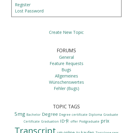
Register
Lost Password
Create New Topic
FORUMS
General
Feature Requests
Bugs
Allgemeines
Wünschenswertes
Fehler (Bugs)
TOPIC TAGS
5mg
Degree
Bachelor
Degree certificate
Diploma
Graduate
prix
ID卡
Certificate
Graduation
offer
Postgraduate
Transcript
um online zu kaufen
Zopiclone sans