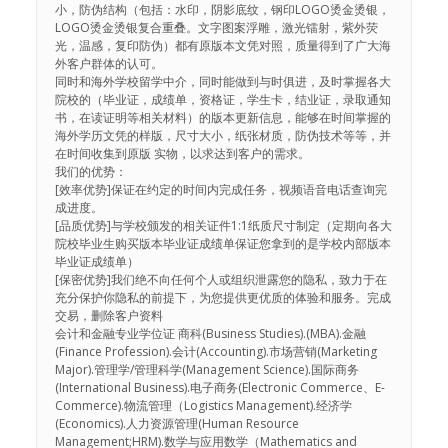
小，防伪结构（包括：水印，阴影底纹，钢印LOGO烫金烫银，
LOGO烫金烫银复合重叠。文字图案浮雕，激光镭射，紫外荧
光，温感，复印防伪）都有原版本文凭对照，质量得到了广大海
外客户群体的认可。
同时和海外学校留学中介，同时能做到与时俱进，及时掌握各大
院校的（毕业证，成绩单，资格证，学生卡，结业证，录取通知
书，在读证明等相关材料）的版本更新信息，能够在时间掌握的
海外学历文凭的样版，尺寸大小，纸张材质，防伪技术等等，并
在时间收集到原版 实物，以求达到客户的需求。
我们的优势：
[效率优势]保证在约定的时间内完成任务，视频语音电话查询完
成进度。
[品质优势]与学校颁发的相关证件1:1纸质尺寸制定（定期向各大
院校毕业生购买版本毕业证成绩单保证您拿到的是学校内部版本
毕业证成绩单）
[保密优势]我们绝不向任何个人或组织泄露您的隐私，致力于在
充分保护你隐私的前提下，为您提供更优质的体验和服务。完成
交易，删除客户资料
会计和金融专业学位证 商科(Business Studies).(MBA).金融
(Finance Profession).会计(Accounting).市场营销(Marketing
Major).管理学/管理科学(Management Science).国际商务
(International Business).电子商务(Electronic Commerce、E-
Commerce).物流管理（Logistics Management).经济学
(Economics).人力资源管理(Human Resource
Management;HRM).数学与应用数学（Mathematics and