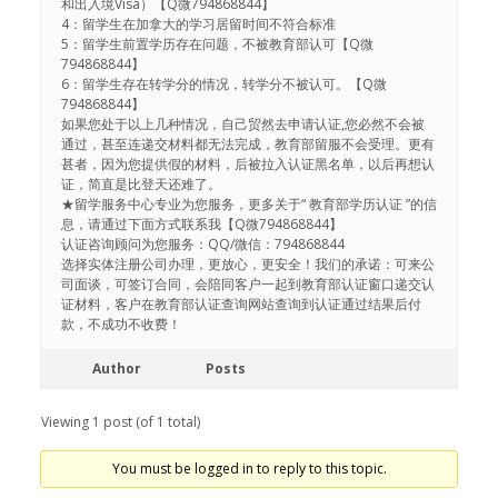
和出入境Visa）【Q微794868844】
4：留学生在加拿大的学习居留时间不符合标准
5：留学生前置学历存在问题，不被教育部认可【Q微
794868844】
6：留学生存在转学分的情况，转学分不被认可。【Q微
794868844】
如果您处于以上几种情况，自己贸然去申请认证,您必然不会被
通过，甚至连递交材料都无法完成，教育部留服不会受理。更有
甚者，因为您提供假的材料，后被拉入认证黑名单，以后再想认
证，简直是比登天还难了。
★留学服务中心专业为您服务，更多关于“ 教育部学历认证 ”的信
息，请通过下面方式联系我【Q微794868844】
认证咨询顾问为您服务：QQ/微信：794868844
选择实体注册公司办理，更放心，更安全！我们的承诺：可来公
司面谈，可签订合同，会陪同客户一起到教育部认证窗口递交认
证材料，客户在教育部认证查询网站查询到认证通过结果后付
款，不成功不收费！
Author
Posts
Viewing 1 post (of 1 total)
You must be logged in to reply to this topic.