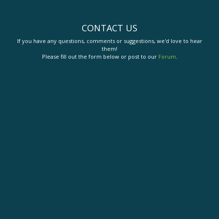
CONTACT US
If you have any questions, comments or suggestions, we'd love to hear
them!
Please fill out the form below or post to our
Forum
.