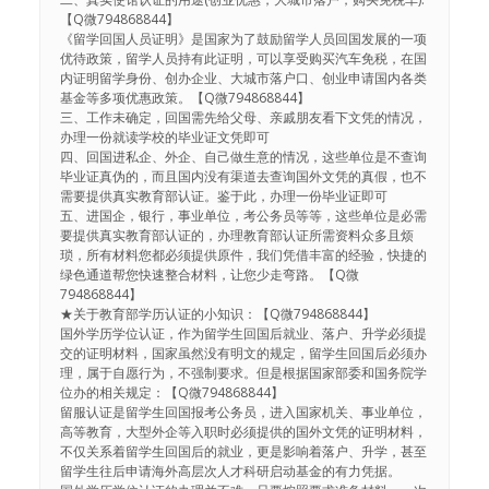
【Q微794868844】
《留学回国人员证明》是国家为了鼓励留学人员回国发展的一项
优待政策，留学人员持有此证明，可以享受购买汽车免税，在国
内证明留学身份、创办企业、大城市落户口、创业申请国内各类
基金等多项优惠政策。【Q微794868844】
三、工作未确定，回国需先给父母、亲戚朋友看下文凭的情况，
办理一份就读学校的毕业证文凭即可
四、回国进私企、外企、自己做生意的情况，这些单位是不查询
毕业证真伪的，而且国内没有渠道去查询国外文凭的真假，也不
需要提供真实教育部认证。鉴于此，办理一份毕业证即可
五、进国企，银行，事业单位，考公务员等等，这些单位是必需
要提供真实教育部认证的，办理教育部认证所需资料众多且烦
琐，所有材料您都必须提供原件，我们凭借丰富的经验，快捷的
绿色通道帮您快速整合材料，让您少走弯路。【Q微
794868844】
★关于教育部学历认证的小知识：【Q微794868844】
国外学历学位认证，作为留学生回国后就业、落户、升学必须提
交的证明材料，国家虽然没有明文的规定，留学生回国后必须办
理，属于自愿行为，不强制要求。但是根据国家部委和国务院学
位办的相关规定：【Q微794868844】
留服认证是留学生回国报考公务员，进入国家机关、事业单位，
高等教育，大型外企等入职时必须提供的国外文凭的证明材料，
不仅关系着留学生回国后的就业，更是影响着落户、升学，甚至
留学生往后申请海外高层次人才科研启动基金的有力凭据。