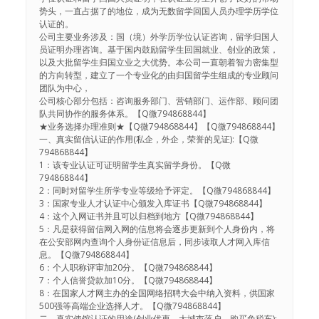
势头，一直占据了的地位，成为无数留学回国人员办理学历学位
认证的。
公司主要业务涉及：国（境）外学历学位认证咨询，留学归国人
员证明办理咨询。基于国内鼓励留学生回国就业、创业的政策，
以及大批留学生归国立业之大优势。本公司一直朝着智力密集型
的方向转型，建立了一个专业化的由归国留学生组成的专业顾问
团队为中心，
公司核心部分包括：咨询服务部门、营销部门、运作部、顾问团
队共同协作的服务体系。【Q微794868844】
★业务选择办理准则★【Q微794868844】【Q微794868844】
一、真实留信认证的作用(私企，外企，荣誉的见证):【Q微
794868844】
1：该专业认证可证明留学生真实留学身份。【Q微
794868844】
2：同时对留学生所学专业等级给予评定。【Q微794868844】
3：国家专业人才认证中心颁发入库证书【Q微794868844】
4：这个入网证书并且可以归档到地方【Q微794868844】
5：凡是获得留信网入网的信息将会逐步更新到个人身份内，将
在公安部网内查询个人身份证信息后，同步读取人才网入库信
息。【Q微794868844】
6：个人职称评审加20分。【Q微794868844】
7：个人信誉贷款加10分。【Q微794868844】
8：在国家人才网主办的全国网络招聘大会中纳入资料，供国家
500强等高端企业选择人才。【Q微794868844】
二、真实使馆认证的用途(创业优惠，大城市落户，购买免税车):