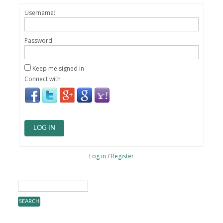
Username:
Password:
Keep me signed in
Connect with
LOG IN
Log in
/
Register