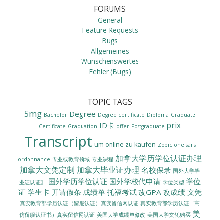
FORUMS
General
Feature Requests
Bugs
Allgemeines
Wünschenswertes
Fehler (Bugs)
TOPIC TAGS
5mg
Degree
Bachelor
Degree certificate
Diploma
Graduate
prix
ID卡
Certificate
Graduation
offer
Postgraduate
Transcript
um online zu kaufen
Zopiclone sans
加拿大学历学位认证办理
ordonnance
专业或教育领域
专业课程
加拿大文凭定制
加拿大毕业证办理
名校保录
国外大学毕
国外学历学位认证
国外学校代申请
学位
业证认证〗
学位类型
证
学生卡
开请假条
成绩单
托福考试
改GPA
改成绩
文凭
真实教育部学历认证（留服认证）真实留信网认证
真实教育部学历认证（高
美
美国大学成绩单修改
美国大学文凭购买
仿留服认证书）真实留信网认证