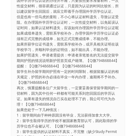
国外学历学位认证的办理并不难，只要按照要求准备材料，一次
性提交材料，很容易通过认证，只是因为认证的时间比较长，所
以建议留学生回国后，就应立即着手办理国外学历学位认证。
但是也有一些马虎的童鞋，不小心将认证材料遗失，导致认证受
阻。在办理国外学历学位认证时，一次性提交材料，以免延误认
证时间，如果认证材料遗失，应该如何办理国外学历学位认证呢
如果成绩单遗失，需联系学校补办，办理学国外学历学位认证必
须有正式完整的成绩单，如无正式完整成绩单，不能办理。
如果所获学位证书遗失，需联系学校补办，或开具相关证明在该
学校学习，并顺利毕业的证明信，如不能出具，不能办理。
如果护照遗失，申请者需提供：申请者亲笔签名的无法提交留学
期间护照的情况说明新护照首页或户籍簿。【Q微794868844】
提醒：【Q微794868844】【Q微794868844】
留学生补办留学期间护照有一定的时间限制，根据留服认证的相
关规定，护照的补办必须在毕业一年内办理，逾期将不予补办。
【Q微794868844】
再次，慎重提醒各位广大留学生，一定要妥善保管留学期间的一
切材料，因为其中任何一样都有可能关系到您回国后的学历认
证。如果有遗失的情况自己实在处理不了的，我公司可代为办
理！【Q微794868844】
如果您处于一下几种情况：
1：留学期间由于种种原因没有毕业，无法获得加拿大大学。
2：留学生取得学历的学校不被国家教育部认可，因此取得的学
历学位也不会被认可。【Q微794868844】
3：留学生提供的认证材料不真实，不完整（缺少Study Permit