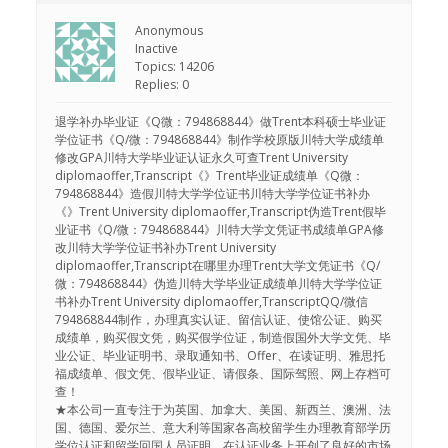
Anonymous
Inactive
Topics: 14206
Replies: 0
退学补办毕业证《Q微：794868844》做Trent本科硕士毕业证
学位证书《Q/微：794868844》制作学校原版川特大学成绩单
修改GPA川特大学毕业证认证永久可查Trent University
diplomaoffer,Transcript《》Trent毕业证成绩单《Q微：
794868844》造假川特大学学位证书川特大学学位证书补办
《》Trent University diplomaoffer,Transcript伪造Trent假毕
业证书《Q/微：794868844》川特大学文凭证书成绩单GPA修
改川特大学学位证书补办Trent University
diplomaoffer,Transcript在哪里办理Trent大学文凭证书《Q/
微：794868844》伪造川特大学毕业证成绩单川特大学学位证
书补办Trent University diplomaoffer,TranscriptQQ/微信
794868844制作，办理真实认证、留信认证、使馆公证、购买
成绩单，购买假文凭，购买假学位证，制造假国外大学文凭、毕
业公证、毕业证明书、录取通知书、Offer、在读证明、雅思托
福成绩单、假文凭、假毕业证、请假条、国际驾照、网上存档可
查！
★本公司一直专注于为英国、加拿大、美国、新西兰、澳洲、法
国、德国、爱尔兰、意大利等国家各高校留学生办理教育部学历
学位认证和留学回国人员证明，在认证业务上开创了良好的市场