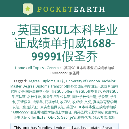
POCKET
EARTH
｡英国SGUL本科毕业
证成绩单扣威1688-
99991假圣乔
Home
›
All Topics
›
General
›
｡英国SGUL本科毕业证成绩单扣威
1688-99991假圣乔
Tagged:
Degree
,
Diploma
,
ID卡
,
University of London Bachelor
Master Degree Diploma Transcript国外文凭证书毕业证+成绩单(诚招
代理)办理国外高校毕业证
,
办SGUL(offer)
,
办SGUL假毕业证
,
办理SGUL
学历认证
,
名校保录
,
国外学历学位认证
,
国外学校代申请
,
学位证
,
学生
卡
,
开请假条
,
成绩单
,
托福考试
,
改GPA
,
改成绩
,
文凭
,
真实教育部学历
认证（留服认证）真实留信网认证
,
英国SGUL本科毕业证成绩单扣威
1688-99991假圣乔治医学院硕士学位证
,
购买圣乔治医学院研究生学历
证书认证 offer IELTS TOEFL St George's
,
雅思代考
,
雅思考试
,
驾照
This topic has 0 replies, 1 voice, and was last updated
3 years,