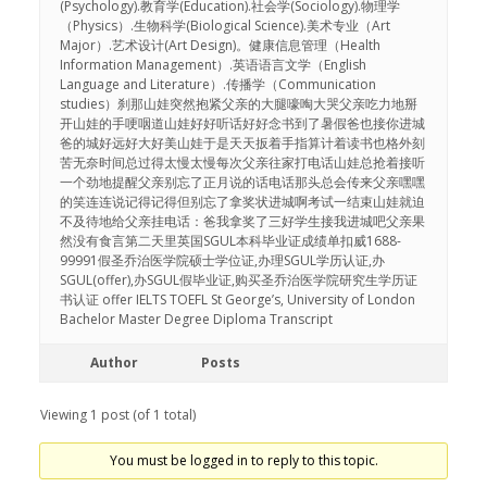
(Psychology).教育学(Education).社会学(Sociology).物理学
（Physics）.生物科学(Biological Science).美术专业（Art
Major）.艺术设计(Art Design)。健康信息管理（Health
Information Management）.英语语言文学（English
Language and Literature）.传播学（Communication
studies）刹那山娃突然抱紧父亲的大腿嚎啕大哭父亲吃力地掰
开山娃的手哽咽道山娃好好听话好好念书到了暑假爸也接你进城
爸的城好远好大好美山娃于是天天扳着手指算计着读书也格外刻
苦无奈时间总过得太慢太慢每次父亲往家打电话山娃总抢着接听
一个劲地提醒父亲别忘了正月说的话电话那头总会传来父亲嘿嘿
的笑连连说记得记得但别忘了拿奖状进城啊考试一结束山娃就迫
不及待地给父亲挂电话：爸我拿奖了三好学生接我进城吧父亲果
然没有食言第二天里英国SGUL本科毕业证成绩单扣威1688-
99991假圣乔治医学院硕士学位证,办理SGUL学历认证,办
SGUL(offer),办SGUL假毕业证,购买圣乔治医学院研究生学历证
书认证 offer IELTS TOEFL St George’s, University of London
Bachelor Master Degree Diploma Transcript
Author
Posts
Viewing 1 post (of 1 total)
You must be logged in to reply to this topic.