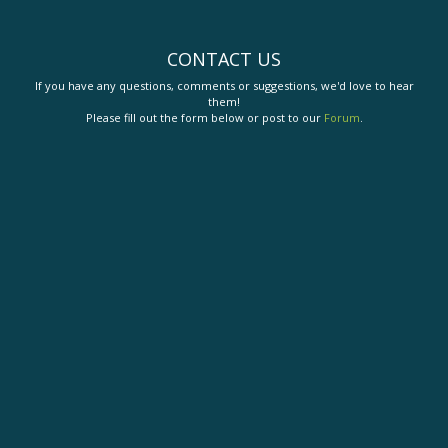
CONTACT US
If you have any questions, comments or suggestions, we'd love to hear
them!
Please fill out the form below or post to our
Forum
.