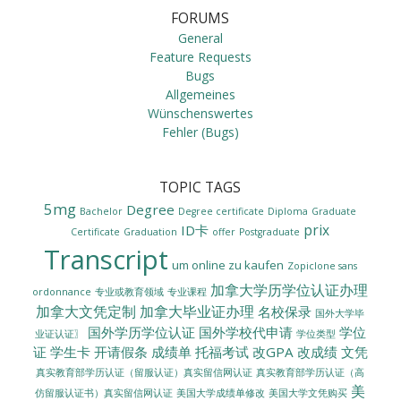
FORUMS
General
Feature Requests
Bugs
Allgemeines
Wünschenswertes
Fehler (Bugs)
TOPIC TAGS
5mg
Degree
Bachelor
Degree certificate
Diploma
Graduate
prix
ID卡
Certificate
Graduation
offer
Postgraduate
Transcript
um online zu kaufen
Zopiclone sans
加拿大学历学位认证办理
ordonnance
专业或教育领域
专业课程
加拿大文凭定制
加拿大毕业证办理
名校保录
国外大学毕
国外学历学位认证
国外学校代申请
学位
业证认证〗
学位类型
证
学生卡
开请假条
成绩单
托福考试
改GPA
改成绩
文凭
真实教育部学历认证（留服认证）真实留信网认证
真实教育部学历认证（高
美
美国大学成绩单修改
美国大学文凭购买
仿留服认证书）真实留信网认证