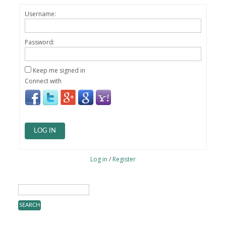
Username:
Password:
Keep me signed in
Connect with
LOG IN
Log in
/
Register