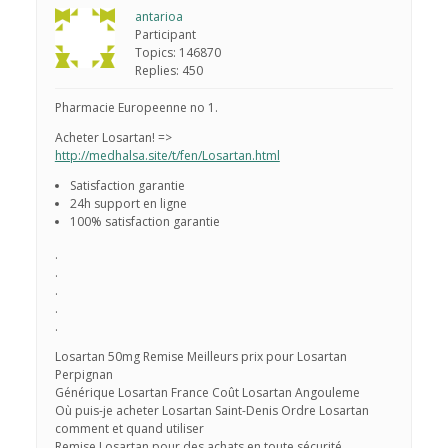
antarioa
Participant
Topics: 146870
Replies: 450
Pharmacie Europeenne no 1.
Acheter Losartan! =>
http://medhalsa.site/t/fen/Losartan.html
Satisfaction garantie
24h support en ligne
100% satisfaction garantie
.
.
.
.
.
Losartan 50mg Remise Meilleurs prix pour Losartan
Perpignan
Générique Losartan France Coût Losartan Angouleme
Où puis-je acheter Losartan Saint-Denis Ordre Losartan
comment et quand utiliser
Remise Losartan pour des achats en toute sécurité