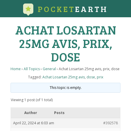
POCKET
EARTH
ACHAT LOSARTAN
25MG AVIS, PRIX,
DOSE
Home
›
All Topics
›
General
›
Achat Losartan 25mg avis, prix, dose
Tagged:
Achat Losartan 25mg avis
,
dose
,
prix
This topic is empty.
Viewing 1 post (of 1 total)
Author
Posts
April 22, 2024 at 6:03 am
#392578