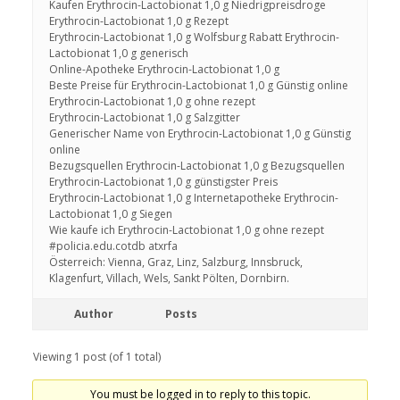
Kaufen Erythrocin-Lactobionat 1,0 g Niedrigpreisdroge
Erythrocin-Lactobionat 1,0 g Rezept
Erythrocin-Lactobionat 1,0 g Wolfsburg Rabatt Erythrocin-
Lactobionat 1,0 g generisch
Online-Apotheke Erythrocin-Lactobionat 1,0 g
Beste Preise für Erythrocin-Lactobionat 1,0 g Günstig online
Erythrocin-Lactobionat 1,0 g ohne rezept
Erythrocin-Lactobionat 1,0 g Salzgitter
Generischer Name von Erythrocin-Lactobionat 1,0 g Günstig
online
Bezugsquellen Erythrocin-Lactobionat 1,0 g Bezugsquellen
Erythrocin-Lactobionat 1,0 g günstigster Preis
Erythrocin-Lactobionat 1,0 g Internetapotheke Erythrocin-
Lactobionat 1,0 g Siegen
Wie kaufe ich Erythrocin-Lactobionat 1,0 g ohne rezept
#policia.edu.cotdb atxrfa
Österreich: Vienna, Graz, Linz, Salzburg, Innsbruck,
Klagenfurt, Villach, Wels, Sankt Pölten, Dornbirn.
Author
Posts
Viewing 1 post (of 1 total)
You must be logged in to reply to this topic.