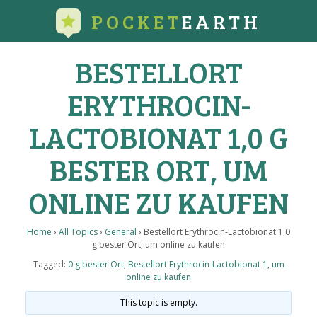
POCKET
EARTH
BESTELLORT
ERYTHROCIN-
LACTOBIONAT 1,0 G
BESTER ORT, UM
ONLINE ZU KAUFEN
Home
›
All Topics
›
General
›
Bestellort Erythrocin-Lactobionat 1,0
g bester Ort, um online zu kaufen
Tagged:
0 g bester Ort
,
Bestellort Erythrocin-Lactobionat 1
,
um
online zu kaufen
This topic is empty.