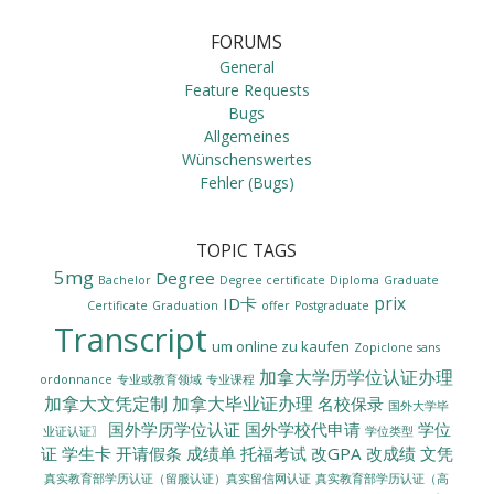
FORUMS
General
Feature Requests
Bugs
Allgemeines
Wünschenswertes
Fehler (Bugs)
TOPIC TAGS
5mg
Degree
Bachelor
Degree certificate
Diploma
Graduate
prix
ID卡
Certificate
Graduation
offer
Postgraduate
Transcript
um online zu kaufen
Zopiclone sans
加拿大学历学位认证办理
ordonnance
专业或教育领域
专业课程
加拿大文凭定制
加拿大毕业证办理
名校保录
国外大学毕
国外学历学位认证
国外学校代申请
学位
业证认证〗
学位类型
证
学生卡
开请假条
成绩单
托福考试
改GPA
改成绩
文凭
真实教育部学历认证（留服认证）真实留信网认证
真实教育部学历认证（高