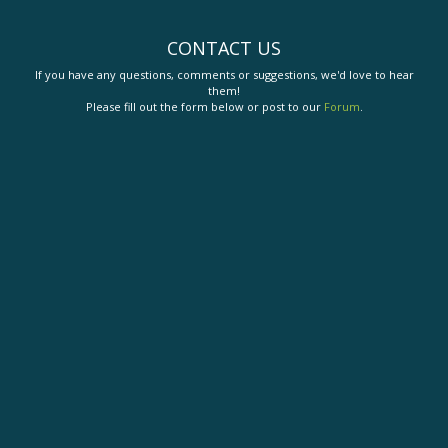
CONTACT US
If you have any questions, comments or suggestions, we'd love to hear
them!
Please fill out the form below or post to our
Forum
.