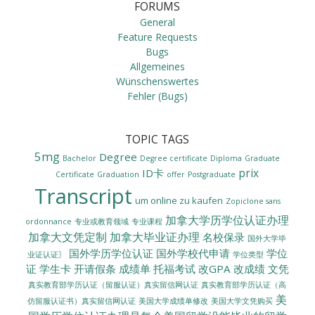
FORUMS
General
Feature Requests
Bugs
Allgemeines
Wünschenswertes
Fehler (Bugs)
TOPIC TAGS
5mg
Degree
Bachelor
Degree certificate
Diploma
Graduate
prix
ID卡
Certificate
Graduation
offer
Postgraduate
Transcript
um online zu kaufen
Zopiclone sans
加拿大学历学位认证办理
ordonnance
专业或教育领域
专业课程
加拿大文凭定制
加拿大毕业证办理
名校保录
国外大学毕
国外学历学位认证
国外学校代申请
学位
业证认证〗
学位类型
证
学生卡
开请假条
成绩单
托福考试
改GPA
改成绩
文凭
真实教育部学历认证（留服认证）真实留信网认证
真实教育部学历认证（高
美
美国大学成绩单修改
美国大学文凭购买
仿留服认证书）真实留信网认证