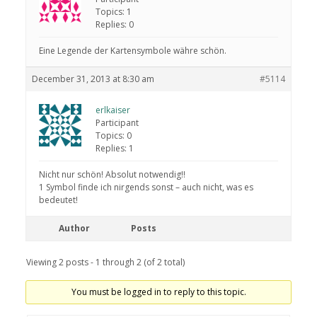
Topics: 1
Replies: 0
Eine Legende der Kartensymbole währe schön.
December 31, 2013 at 8:30 am
#5114
erlkaiser
Participant
Topics: 0
Replies: 1
Nicht nur schön! Absolut notwendig!!
1 Symbol finde ich nirgends sonst – auch nicht, was es
bedeutet!
Author
Posts
Viewing 2 posts - 1 through 2 (of 2 total)
You must be logged in to reply to this topic.