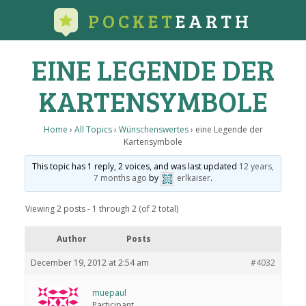
POCKET
EARTH
EINE LEGENDE DER
KARTENSYMBOLE
Home
›
All Topics
›
Wünschenswertes
›
eine Legende der
Kartensymbole
This topic has 1 reply, 2 voices, and was last updated
12 years,
7 months ago
by
erlkaiser
.
Viewing 2 posts - 1 through 2 (of 2 total)
Author
Posts
December 19, 2012 at 2:54 am
#4032
muepaul
Participant