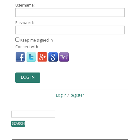
Username:
Password:
Keep me signed in
Connect with
LOG IN
Log in
/
Register