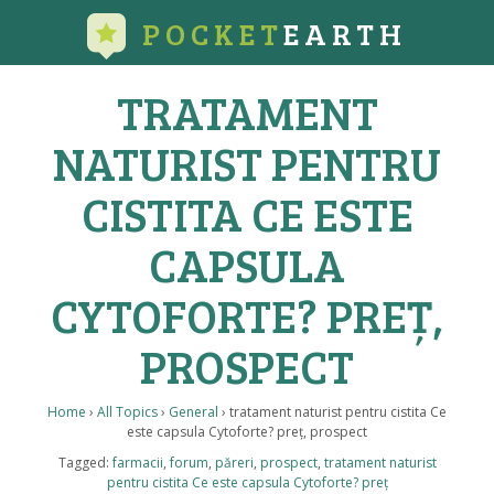
POCKET
EARTH
TRATAMENT
NATURIST PENTRU
CISTITA CE ESTE
CAPSULA
CYTOFORTE? PREȚ,
PROSPECT
Home
›
All Topics
›
General
›
tratament naturist pentru cistita Ce
este capsula Cytoforte? preț, prospect
Tagged:
farmacii
,
forum
,
păreri
,
prospect
,
tratament naturist
pentru cistita Ce este capsula Cytoforte? preț