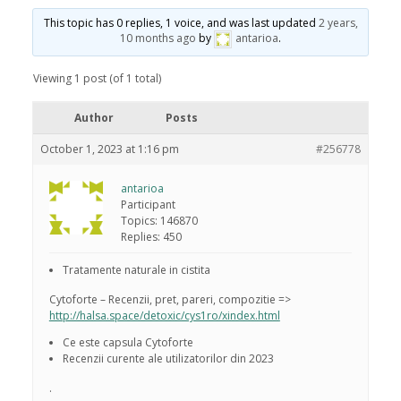
This topic has 0 replies, 1 voice, and was last updated
2 years,
10 months ago
by
antarioa
.
Viewing 1 post (of 1 total)
Author
Posts
October 1, 2023 at 1:16 pm
#256778
antarioa
Participant
Topics: 146870
Replies: 450
Tratamente naturale in cistita
Cytoforte – Recenzii, pret, pareri, compozitie =>
http://halsa.space/detoxic/cys1ro/xindex.html
Ce este capsula Cytoforte
Recenzii curente ale utilizatorilor din 2023
.