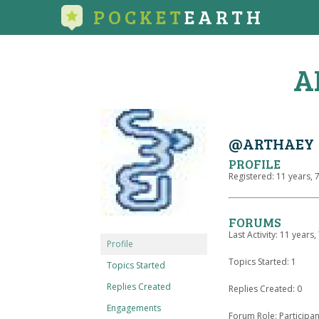
POCKET
EARTH
A
@ARTHAEY
PROFILE
Registered: 11 years,
FORUMS
Last Activity: 11 years
Profile
Topics Started: 1
Topics Started
Replies Created
Replies Created: 0
Engagements
Forum Role: Participan