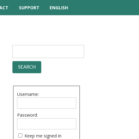
ACT
SUPPORT
ENGLISH
TUTORIAL VIDEOS
SPANISH
HELP MANUAL
DUTCH
FREQUENTLY ASKED
FRENCH
QUESTIONS
GERMAN
FORUM
Username:
Password:
Keep me signed in