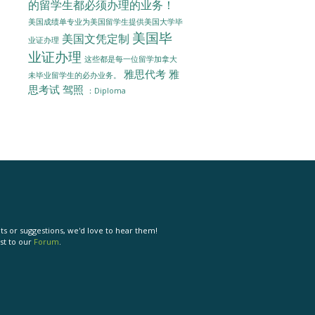
的留学生都必须办理的业务！
美国成绩单专业为美国留学生提供美国大学毕
美国毕
美国文凭定制
业证办理
业证办理
这些都是每一位留学加拿大
雅思代考
雅
未毕业留学生的必办业务。
思考试
驾照
：Diploma
s or suggestions, we'd love to hear them!
st to our
Forum
.