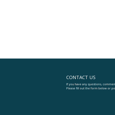
CONTACT US
If you have any questions, comment
Please fill out the form below or po