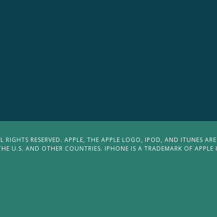
 RIGHTS RESERVED. APPLE, THE APPLE LOGO, IPOD, AND ITUNES ARE
THE U.S. AND OTHER COUNTRIES. IPHONE IS A TRADEMARK OF APPLE 