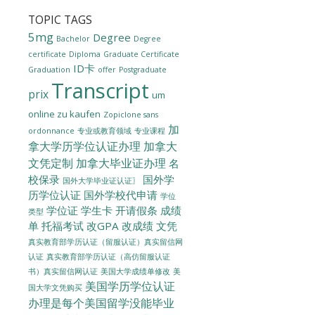
TOPIC TAGS
5mg
Degree
Bachelor
Degree
certificate
Diploma
Graduate Certificate
ID卡
Graduation
offer
Postgraduate
Transcript
prix
um
online zu kaufen
Zopiclone sans
加
ordonnance
专业或教育领域
专业课程
拿大学历学位认证办理
加拿大
文凭定制
加拿大毕业证办理
名
校保录
国外学
国外大学毕业证认证〗
历学位认证
国外学校代申请
学位
学位证
学生卡
开请假条
成绩
类型
单
托福考试
改GPA
改成绩
文凭
真实教育部学历认证（留服认证）真实留信网
认证
真实教育部学历认证（高仿留服认证
美国大学成绩单修改
美
书）真实留信网认证
美国学历学位认证
国大学文凭购买
办理是每个美国留学没能毕业